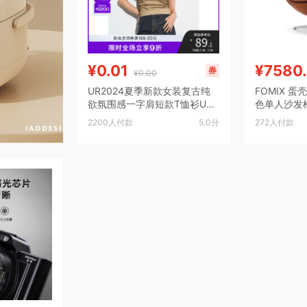
¥0.01
¥7580
券
¥0.00
UR2024夏季新款女装复古纯
FOMIX 
欲氛围感一字肩短款T恤衫UW
色单人沙发椅E
G440060
蛋椅 Egg chair/意大利头层牛
2200人付款
5.0分
272人付款
皮/单椅