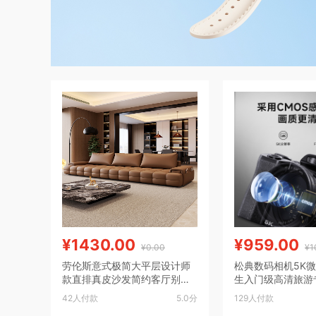
¥1430.00
¥959.00
¥0.00
¥1
劳伦斯意式极简大平层设计师
松典数码相机5K
款直排真皮沙发简约客厅别墅
生入门级高清旅游专
大小户型
影照相机
42人付款
5.0分
129人付款