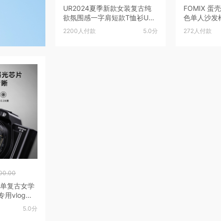
UR2024夏季新款女装复古纯
FOMIX 
欲氛围感一字肩短款T恤衫UW
色单人沙发椅E
G440060
蛋椅 Egg chair/意大利头层牛
2200人付款
5.0分
272人付款
皮/单椅
00.00
微单复古女学
用vlog摄
5.0分