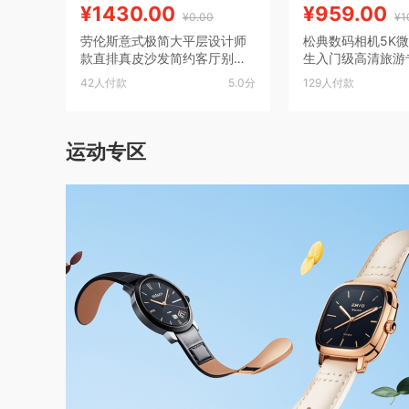
¥1430.00
¥959.00
¥0.00
¥1
劳伦斯意式极简大平层设计师
松典数码相机5K
款直排真皮沙发简约客厅别墅
生入门级高清旅游专
大小户型
影照相机
42人付款
5.0分
129人付款
运动专区