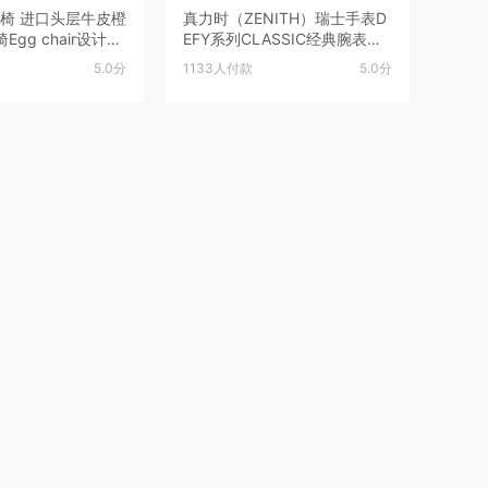
蛋壳椅 进口头层牛皮橙
真力时（ZENITH）瑞士手表D
gg chair设计师
EFY系列CLASSIC经典腕表男
士镂空机械腕表节日礼物 DEF
5.0分
1133人付款
5.0分
Y系列 经典镂空腕表钢带