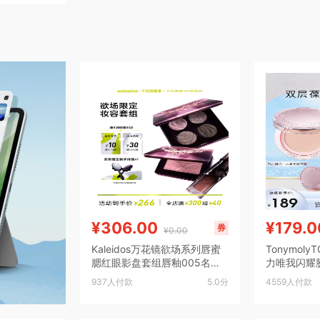
¥306.00
¥179.0
券
¥0.00
Kaleidos万花镜欲场系列唇蜜
Tonymol
腮红眼影盘套组唇釉005名利
力唯我闪耀
场103P09
遮瑕粉底bb
937人付款
5.0分
4559人付款