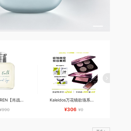
RALPH LAUREN【肖战同款】 拉夫劳伦地球系列 淡香氛 新年礼物 地球 100ml套组
Kaleidos万花镜欲场系列唇蜜腮红眼影盘套组唇釉005名利场103P09
¥306
¥990
¥0