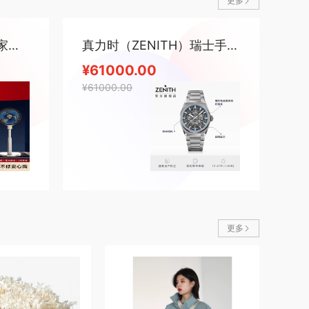
更多
贝昂智能空气循环风扇家用落地电语音控制新款音静声轻室内ProMax
真力时（ZENITH）瑞士手表DEFY系列CLASSIC经典腕表男士镂空机械腕表节日礼物 DEFY系列 经典镂空腕表钢带
¥61000.00
¥61000.00
更多