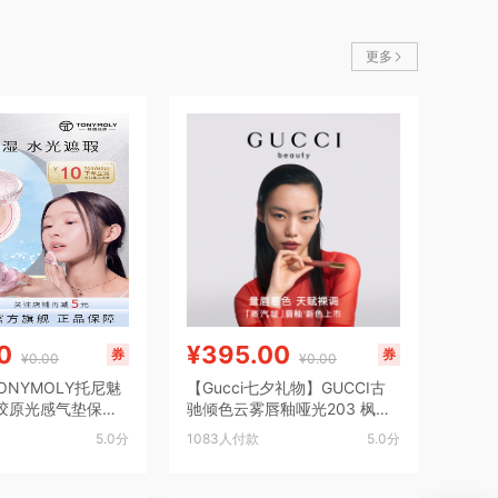
更多
0
¥395.00
券
券
¥0.00
¥0.00
yTONYMOLY托尼魅
【Gucci七夕礼物】GUCCI古
胶原光感气垫保湿
驰倾色云雾唇釉哑光203 枫叶
霜
红棕蒸汽啵
5.0分
1083人付款
5.0分