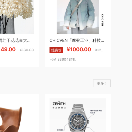
绣球永生花网红干花花束大束超大拍照室内客厅鲜花ins干花真花带花瓶干花套装组合装饰家居摆设加花瓶套装
CHICVEN「摩登工业」科技感反光渐变羽绒服立领面包服外套女冬季
149.00
¥1000.00
¥130.00
优惠价
¥1200.00
已抢 8390481扎
更多