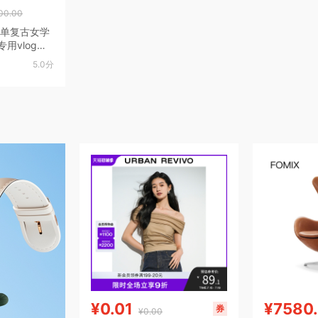
00.00
微单复古女学
用vlog摄
5.0分
¥0.01
¥7580
券
¥0.00