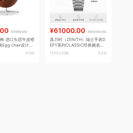
.00
¥61000.00
¥7999.00
¥61000.00
蛋壳椅 进口头层牛皮橙
真力时（ZENITH）瑞士手表D
gg chair设计师
EFY系列CLASSIC经典腕表男
士镂空机械腕表节日礼物 DEF
5.0分
1133人付款
5.0分
Y系列 经典镂空腕表钢带