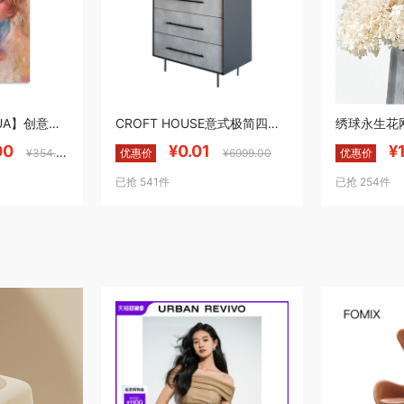
【LESHUCANGHUA】创意插画动漫人物月野兔SailorMoon水兵月明信片
CROFT HOUSE意式极简四斗柜/现代简约高款抽屉柜卧室工业风FOMIX储物柜 【铝合金＆皮艺饰面】 BRONSON DRESSER
00
¥0.01
¥
¥354.00
优惠价
¥6999.00
优惠价
已抢 541件
已抢 254件