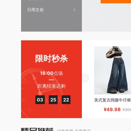
日用文创
限时秒杀
16:00
点场
距离结束还剩
03
:
25
:
21
¥49.98
¥20