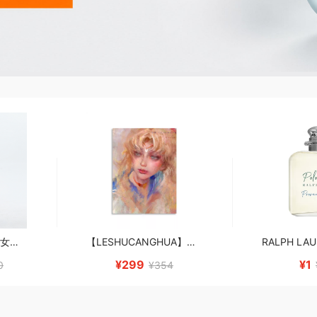
美式复古阔腿牛仔裤女夏季2024新款高腰宽松显瘦垂感喇叭拖地裙裤
【LESHUCANGHUA】创意插画动漫人物月野兔SailorMoon水兵月明信片
¥299
¥1
0
¥354